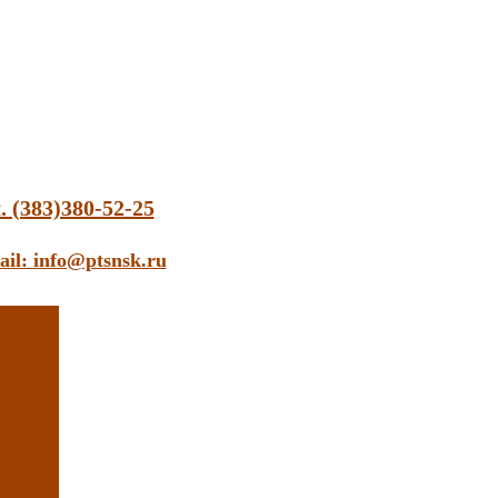
. (383)380-52-25
ail: info@ptsnsk.ru