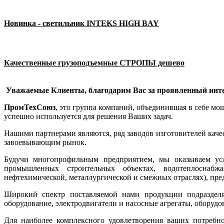
Новинка - светильник INTEKS HIGH BAY
Качественные грузоподъемные СТРОПЫ дешево
Уважаемые Клиенты, благодарим Вас за проявленный инте
ПромТехСоюз
, это группа компаний, объединившая в себе м
успешно используется для решения Ваших задач.
Нашими партнерами являются, ряд заводов изготовителей кач
завоевывающим рынок.
Будучи многопрофильным предприятием, мы оказываем ус
промышленных строительных объектах, водотеплоснабжа
нефтехимической, металлургической и смежных отраслях), п
Широкий спектр поставляемой нами продукции подразделяе
оборудование, электродвигатели и насосные агрегаты, оборуд
Для наиболее комплексного удовлетворения ваших потребн