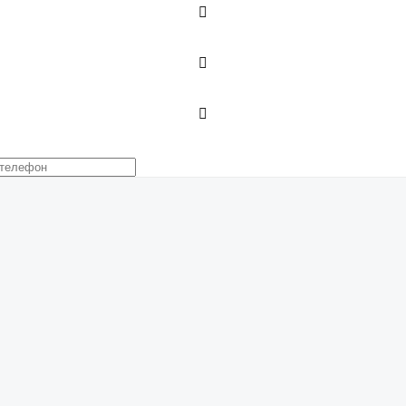


