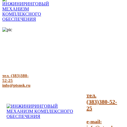
тел. (383)380-
52-25
info@ptsnsk.ru
тел.
(383)380-52-
25
e-mail: