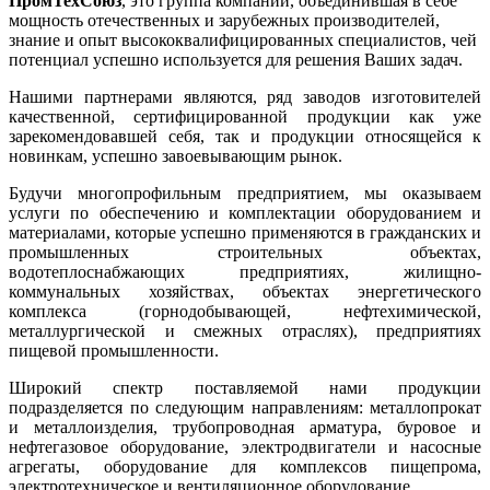
ПромТехСоюз
, это группа компаний, объединившая в себе
мощность отечественных и зарубежных производителей,
знание и опыт высококвалифицированных специалистов, чей
потенциал успешно используется для решения Ваших задач.
Нашими партнерами являются, ряд заводов изготовителей
качественной, сертифицированной продукции как уже
зарекомендовавшей себя, так и продукции относящейся к
новинкам, успешно завоевывающим рынок.
Будучи многопрофильным предприятием, мы оказываем
услуги по обеспечению и комплектации оборудованием и
материалами, которые успешно применяются в гражданских и
промышленных строительных объектах,
водотеплоснабжающих предприятиях, жилищно-
коммунальных хозяйствах, объектах энергетического
комплекса (горнодобывающей, нефтехимической,
металлургической и смежных отраслях), предприятиях
пищевой промышленности.
Широкий спектр поставляемой нами продукции
подразделяется по следующим направлениям: металлопрокат
и металлоизделия, трубопроводная арматура, буровое и
нефтегазовое оборудование, электродвигатели и насосные
агрегаты, оборудование для комплексов пищепрома,
электротехническое и вентиляционное оборудование.