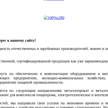
рес к нашему сайту!
ощность отечественных и зарубежных производителей, знание и
ественной, сертифицированной продукции как уже зарекомендова
луги по обеспечению и комплектации оборудованием и мат
ющих предприятиях, жилищно-коммунальных хозяйствах, 
редприятиях пищевой промышленности.
тся по следующим направлениям: металлопрокат и металлои
ование для комплексов пищепрома, электротехническое и вентил
остей, мы направили свои усилия на экономию времени и 
тавщиков с наиболее выгодными условиями сотрудничества. Чт