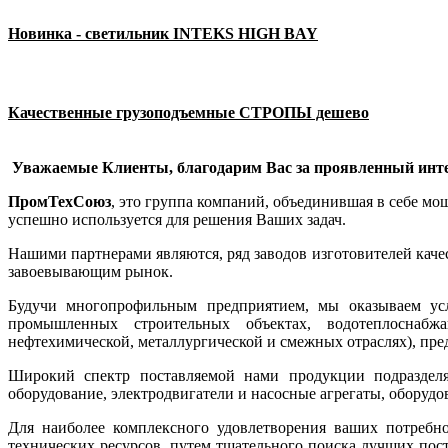
Новинка - светильник INTEKS HIGH BAY
Качественные грузоподъемные СТРОПЫ дешево
Уважаемые Клиенты, благодарим Вас за проявленный инте
ПромТехСоюз
, это группа компаний, объединившая в себе м
успешно используется для решения Ваших задач.
Нашими партнерами являются, ряд заводов изготовителей кач
завоевывающим рынок.
Будучи многопрофильным предприятием, мы оказываем ус
промышленных строительных объектах, водотеплоснабжа
нефтехимической, металлургической и смежных отраслях), п
Широкий спектр поставляемой нами продукции подразделяе
оборудование, электродвигатели и насосные агрегаты, оборуд
Для наиболее комплексного удовлетворения ваших потребн
технических ресурсов, путем тщательного поиска лучших пос