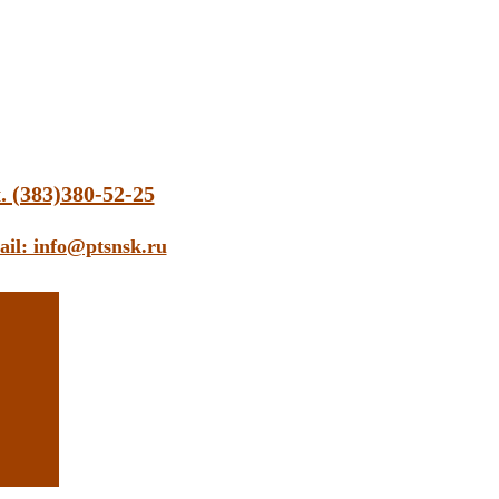
. (383)380-52-25
ail: info@ptsnsk.ru