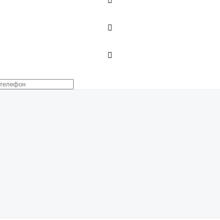


