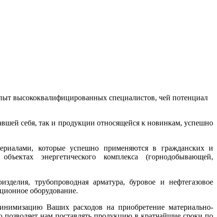
 опыт высококвалифицированных специалистов, чей потенциал
вшей себя, так и продукции относящейся к новинкам, успешно
ериалами, которые успешно применяются в гражданских и
объектах энергетического комплекса (горнодобывающей,
зделия, трубопроводная арматура, буровое и нефтегазовое
яционное оборудование.
минимизацию Ваших расходов на приобретение материально-
о позволяет нам поставлять продукцию в кратчайшие сроки по