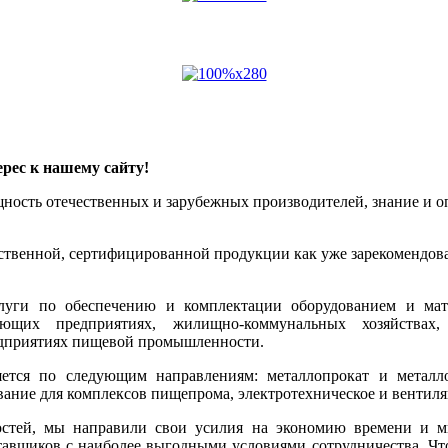
рес к нашему сайту!
ощность отечественных и зарубежных производителей, знание и
ественной, сертифицированной продукции как уже зарекомендова
луги по обеспечению и комплектации оборудованием и мат
ющих предприятиях, жилищно-коммунальных хозяйствах, 
редприятиях пищевой промышленности.
тся по следующим направлениям: металлопрокат и металлои
ование для комплексов пищепрома, электротехническое и вентил
остей, мы направили свои усилия на экономию времени и 
тавщиков с наиболее выгодными условиями сотрудничества. Чт