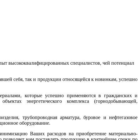
 опыт высококвалифицированных специалистов, чей потенциал
вшей себя, так и продукции относящейся к новинкам, успешно
ериалами, которые успешно применяются в гражданских и
объектах энергетического комплекса (горнодобывающей,
зделия, трубопроводная арматура, буровое и нефтегазовое
яционное оборудование.
минимизацию Ваших расходов на приобретение материально-
о позволяет нам поставлять продукцию в кратчайшие сроки по