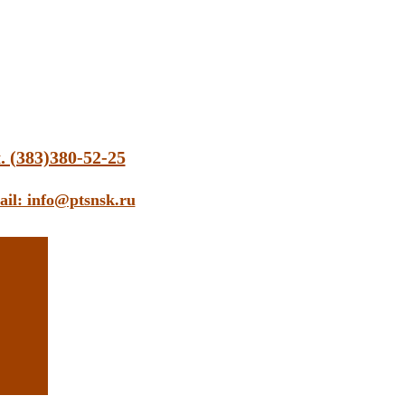
. (383)380-52-25
ail: info@ptsnsk.ru