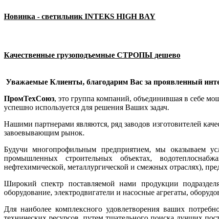
Новинка - светильник INTEKS HIGH BAY
Качественные грузоподъемные СТРОПЫ дешево
Уважаемые Клиенты, благодарим Вас за проявленный инте
ПромТехСоюз
, это группа компаний, объединившая в себе м
успешно используется для решения Ваших задач.
Нашими партнерами являются, ряд заводов изготовителей кач
завоевывающим рынок.
Будучи многопрофильным предприятием, мы оказываем ус
промышленных строительных объектах, водотеплоснабжа
нефтехимической, металлургической и смежных отраслях), п
Широкий спектр поставляемой нами продукции подразделяе
оборудование, электродвигатели и насосные агрегаты, оборуд
Для наиболее комплексного удовлетворения ваших потребн
технических ресурсов, путем тщательного поиска лучших пос