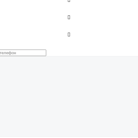


