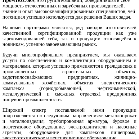
ПромТехСоюз
, это группа компаний, объединившая в себе
мощность отечественных и зарубежных производителей,
знание и опыт высококвалифицированных специалистов, чей
потенциал успешно используется для решения Ваших задач.
Нашими партнерами являются, ряд заводов изготовителей
качественной, сертифицированной продукции как уже
зарекомендовавшей себя, так и продукции относящейся к
новинкам, успешно завоевывающим рынок.
Будучи многопрофильным предприятием, мы оказываем
услуги по обеспечению и комплектации оборудованием и
материалами, которые успешно применяются в гражданских и
промышленных строительных объектах,
водотеплоснабжающих предприятиях, жилищно-
коммунальных хозяйствах, объектах энергетического
комплекса (горнодобывающей, нефтехимической,
металлургической и смежных отраслях), предприятиях
пищевой промышленности.
Широкий спектр поставляемой нами продукции
подразделяется по следующим направлениям: металлопрокат
и металлоизделия, трубопроводная арматура, буровое и
нефтегазовое оборудование, электродвигатели и насосные
агрегаты, оборудование для комплексов пищепрома,
электротехническое и вентиляционное оборудование.