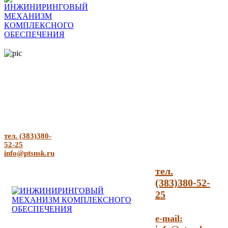
тел. (383)380-
52-25
info@ptsnsk.ru
тел.
(383)380-52-
25
e-mail: