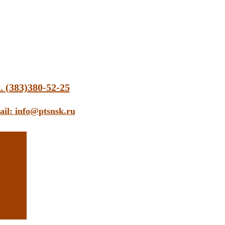
. (383)380-52-25
ail: info@ptsnsk.ru