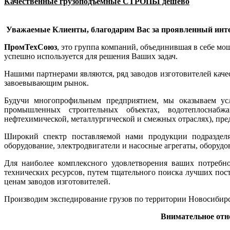
Качественные грузоподъемные СТРОПЫ дешево
Уважаемые Клиенты, благодарим Вас за проявленный инте
ПромТехСоюз
, это группа компаний, объединившая в себе м
успешно используется для решения Ваших задач.
Нашими партнерами являются, ряд заводов изготовителей кач
завоевывающим рынок.
Будучи многопрофильным предприятием, мы оказываем ус
промышленных строительных объектах, водотеплоснабжа
нефтехимической, металлургической и смежных отраслях), п
Широкий спектр поставляемой нами продукции подразделяе
оборудование, электродвигатели и насосные агрегаты, оборуд
Для наиболее комплексного удовлетворения ваших потребн
технических ресурсов, путем тщательного поиска лучших пос
ценам заводов изготовителей.
Производим экспедирование грузов по территории Новосибирс
Внимательное отн