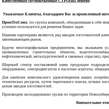
Качественные грузоподъемные СТРОПЫ дешево
Уважаемые Клиенты, благодарим Вас за проявленный инте
ПромТехСоюз
, это группа компаний, объединившая в себе м
успешно используется для решения Ваших задач.
Нашими партнерами являются, ряд заводов изготовителей кач
завоевывающим рынок.
Будучи многопрофильным предприятием, мы оказываем ус
промышленных строительных объектах, водотеплоснабжа
нефтехимической, металлургической и смежных отраслях), п
Широкий спектр поставляемой нами продукции подразделяе
оборудование, электродвигатели и насосные агрегаты, оборуд
Для наиболее комплексного удовлетворения ваших потребн
технических ресурсов, путем тщательного поиска лучших пос
ценам заводов изготовителей.
Производим экспедирование грузов по территории Новосибирс
Внимательное отн