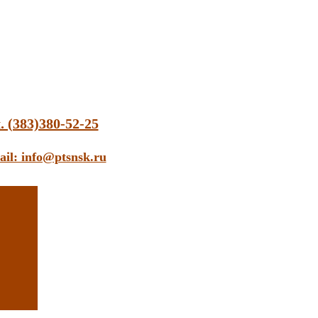
. (383)380-52-25
ail: info@ptsnsk.ru