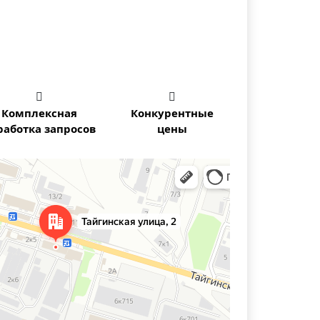


Комплексная
Конкурентные
работка запросов
цены
осибирска — Яндекс Карты