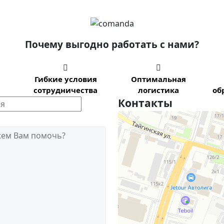
Почему выгодно работать с нами?


Гибкие условия
Оптимальная
сотрудничества
логистика
об
Контакты
Новосибирск
Тайгинская улица, 2 на карте Нов
жем Вам помочь?