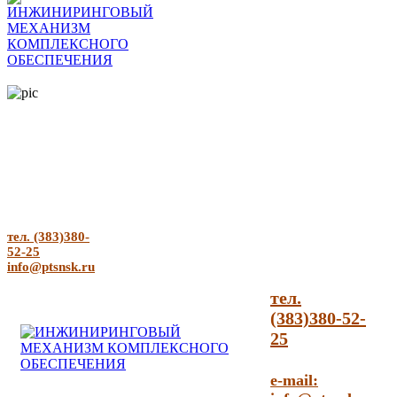
тел. (383)380-
52-25
info@ptsnsk.ru
тел.
(383)380-52-
25
e-mail: