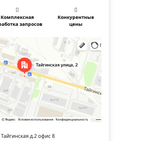


Комплексная
Конкурентные
работка запросов
цены
осибирска — Яндекс Карты
. Тайгинская д.2 офис 8