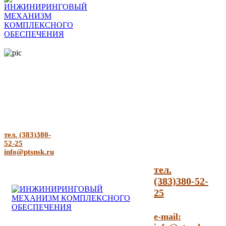
тел. (383)380-
52-25
info@ptsnsk.ru
тел.
(383)380-52-
25
e-mail: