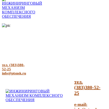
тел. (383)380-
52-25
info@ptsnsk.ru
тел.
(383)380-52-
25
e-mail: