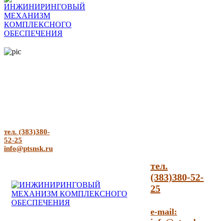
тел. (383)380-
52-25
info@ptsnsk.ru
тел.
(383)380-52-
25
e-mail: