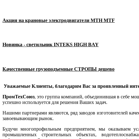
Акция на крановые электродвигатели MTH MTF
Новинка - светильник INTEKS HIGH BAY
Качественные грузоподъемные СТРОПЫ дешево
Уважаемые Клиенты, благодарим Вас за проявленный инте
ПромТехСоюз
, это группа компаний, объединившая в себе м
успешно используется для решения Ваших задач.
Нашими партнерами являются, ряд заводов изготовителей кач
завоевывающим рынок.
Будучи многопрофильным предприятием, мы оказываем ус
промышленных строительных объектах, водотеплоснабжа