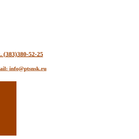
. (383)380-52-25
ail: info@ptsnsk.ru