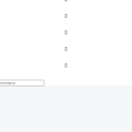



