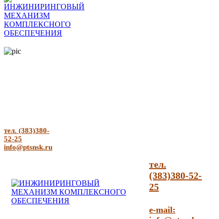
тел. (383)380-
52-25
info@ptsnsk.ru
тел.
(383)380-52-
25
e-mail: