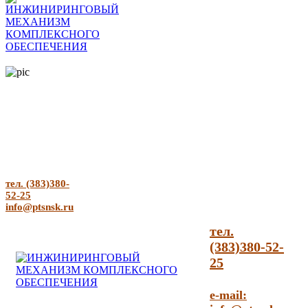
тел. (383)380-
52-25
info@ptsnsk.ru
тел.
(383)380-52-
25
e-mail: