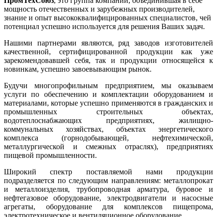
ПромТехСоюз
, это группа компаний, объединившая в себе
мощность отечественных и зарубежных производителей,
знание и опыт высококвалифицированных специалистов, чей
потенциал успешно используется для решения Ваших задач.
Нашими партнерами являются, ряд заводов изготовителей
качественной, сертифицированной продукции как уже
зарекомендовавшей себя, так и продукции относящейся к
новинкам, успешно завоевывающим рынок.
Будучи многопрофильным предприятием, мы оказываем
услуги по обеспечению и комплектации оборудованием и
материалами, которые успешно применяются в гражданских и
промышленных строительных объектах,
водотеплоснабжающих предприятиях, жилищно-
коммунальных хозяйствах, объектах энергетического
комплекса (горнодобывающей, нефтехимической,
металлургической и смежных отраслях), предприятиях
пищевой промышленности.
Широкий спектр поставляемой нами продукции
подразделяется по следующим направлениям: металлопрокат
и металлоизделия, трубопроводная арматура, буровое и
нефтегазовое оборудование, электродвигатели и насосные
агрегаты, оборудование для комплексов пищепрома,
электротехническое и вентиляционное оборудование.