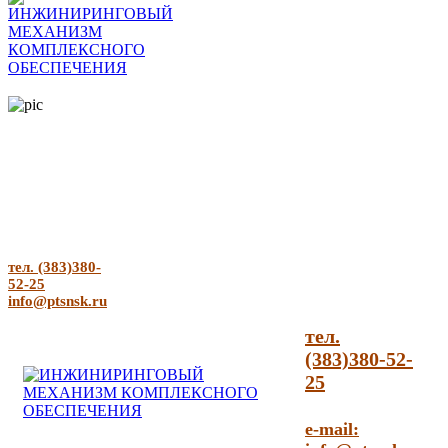
тел. (383)380-
52-25
info@ptsnsk.ru
тел.
(383)380-52-
25
e-mail: