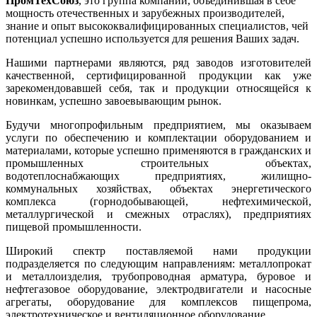
ПромТехСоюз
, это группа компаний, объединившая в себе
мощность отечественных и зарубежных производителей,
знание и опыт высококвалифицированных специалистов, чей
потенциал успешно используется для решения Ваших задач.
Нашими партнерами являются, ряд заводов изготовителей
качественной, сертифицированной продукции как уже
зарекомендовавшей себя, так и продукции относящейся к
новинкам, успешно завоевывающим рынок.
Будучи многопрофильным предприятием, мы оказываем
услуги по обеспечению и комплектации оборудованием и
материалами, которые успешно применяются в гражданских и
промышленных строительных объектах,
водотеплоснабжающих предприятиях, жилищно-
коммунальных хозяйствах, объектах энергетического
комплекса (горнодобывающей, нефтехимической,
металлургической и смежных отраслях), предприятиях
пищевой промышленности.
Широкий спектр поставляемой нами продукции
подразделяется по следующим направлениям: металлопрокат
и металлоизделия, трубопроводная арматура, буровое и
нефтегазовое оборудование, электродвигатели и насосные
агрегаты, оборудование для комплексов пищепрома,
электротехническое и вентиляционное оборудование.