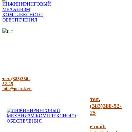
тел. (383)380-
52-25
info@ptsnsk.ru
тел.
(383)380-52-
25
e-mail: