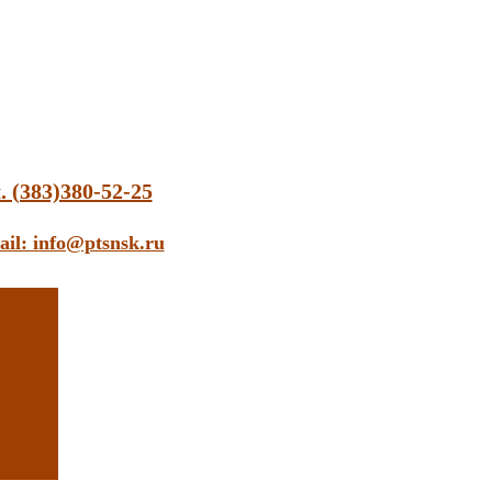
. (383)380-52-25
ail: info@ptsnsk.ru