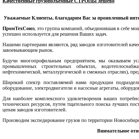
Качественные грузоподъемные СТРОПЫ дешево
Уважаемые Клиенты, благодарим Вас за проявленный инте
ПромТехСоюз
, это группа компаний, объединившая в себе м
успешно используется для решения Ваших задач.
Нашими партнерами являются, ряд заводов изготовителей кач
завоевывающим рынок.
Будучи многопрофильным предприятием, мы оказываем ус
промышленных строительных объектах, водотеплоснабжа
нефтехимической, металлургической и смежных отраслях), п
Широкий спектр поставляемой нами продукции подразделяе
оборудование, электродвигатели и насосные агрегаты, оборуд
Для наиболее комплексного удовлетворения ваших потребн
технических ресурсов, путем тщательного поиска лучших пос
ценам заводов изготовителей.
Производим экспедирование грузов по территории Новосибирс
Внимательное отн