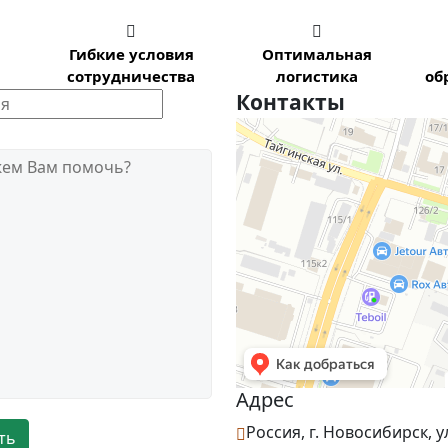


Гибкие условия
Оптимальная
сотрудничества
логистика
об
Контакты
Новосибирск
Тайгинская улица, 2 на карте Нов
жем Вам помочь?
Адрес
Россия, г. Новосибирск, у