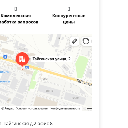


Комплексная
Конкурентные
работка запросов
цены
осибирска — Яндекс Карты
л. Тайгинская д.2 офис 8