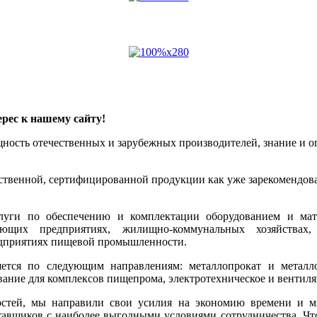
рес к нашему сайту!
ощность отечественных и зарубежных производителей, знание и
ественной, сертифицированной продукции как уже зарекомендова
луги по обеспечению и комплектации оборудованием и мат
ющих предприятиях, жилищно-коммунальных хозяйствах, 
редприятиях пищевой промышленности.
тся по следующим направлениям: металлопрокат и металлои
ование для комплексов пищепрома, электротехническое и вентил
остей, мы направили свои усилия на экономию времени и 
тавщиков с наиболее выгодными условиями сотрудничества. Чт