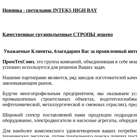
Новинка - светильник INTEKS HIGH BAY
Качественные грузоподъемные СТРОПЫ дешево
Уважаемые Клиенты, благодарим Вас за проявленный инте
ПромТехСоюз
, это группа компаний, объединившая в себе м
успешно используется для решения Ваших задач.
Нашими партнерами являются, ряд заводов изготовителей кач
завоевывающим рынок.
Будучи многопрофильным предприятием, мы оказываем ус
промышленных строительных объектах, водотеплоснабжа
нефтехимической, металлургической и смежных отраслях), п
Широкий спектр поставляемой нами продукции подразделяе
оборудование, электродвигатели и насосные агрегаты, оборуд
Для наиболее комплексного удовлетворения ваших потребн
технических ресурсов, путем тщательного поиска лучших пос