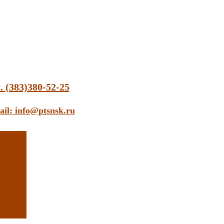
. (383)380-52-25
ail: info@ptsnsk.ru