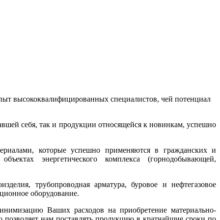
 опыт высококвалифицированных специалистов, чей потенциал
вшей себя, так и продукции относящейся к новинкам, успешно
ериалами, которые успешно применяются в гражданских и
объектах энергетического комплекса (горнодобывающей,
зделия, трубопроводная арматура, буровое и нефтегазовое
яционное оборудование.
минимизацию Ваших расходов на приобретение материально-
о позволяет нам поставлять продукцию в кратчайшие сроки по