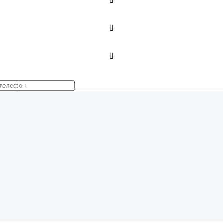


