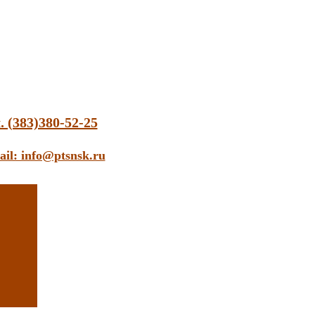
. (383)380-52-25
ail: info@ptsnsk.ru