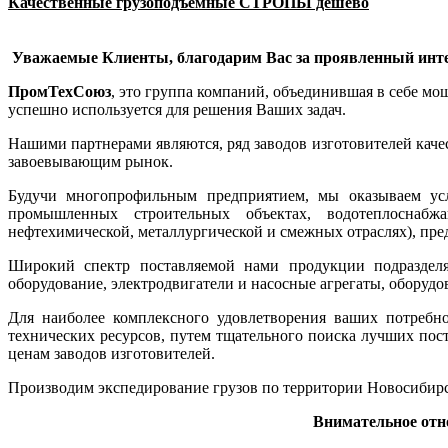
Качественные грузоподъемные СТРОПЫ дешево
Уважаемые Клиенты, благодарим Вас за проявленный инте
ПромТехСоюз
, это группа компаний, объединившая в себе м
успешно используется для решения Ваших задач.
Нашими партнерами являются, ряд заводов изготовителей кач
завоевывающим рынок.
Будучи многопрофильным предприятием, мы оказываем ус
промышленных строительных объектах, водотеплоснабжа
нефтехимической, металлургической и смежных отраслях), п
Широкий спектр поставляемой нами продукции подразделяе
оборудование, электродвигатели и насосные агрегаты, оборуд
Для наиболее комплексного удовлетворения ваших потребн
технических ресурсов, путем тщательного поиска лучших пос
ценам заводов изготовителей.
Производим экспедирование грузов по территории Новосибирс
Внимательное отн