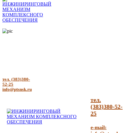
тел. (383)380-
52-25
info@ptsnsk.ru
тел.
(383)380-52-
25
e-mail: