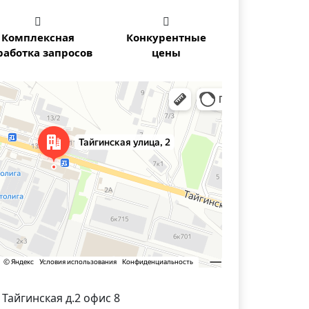


Комплексная
Конкурентные
работка запросов
цены
осибирска — Яндекс Карты
. Тайгинская д.2 офис 8