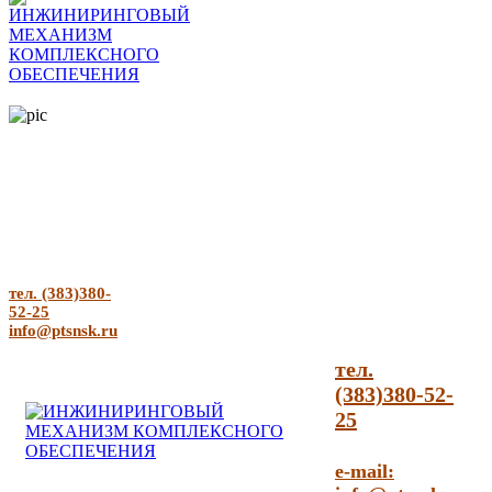
тел. (383)380-
52-25
info@ptsnsk.ru
тел.
(383)380-52-
25
e-mail: