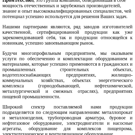
ПромТехСоюз
, это группа компаний, объединившая в себе
мощность отечественных и зарубежных производителей,
знание и опыт высококвалифицированных специалистов, чей
потенциал успешно используется для решения Ваших задач.
Нашими партнерами являются, ряд заводов изготовителей
качественной, сертифицированной продукции как уже
зарекомендовавшей себя, так и продукции относящейся к
новинкам, успешно завоевывающим рынок.
Будучи многопрофильным предприятием, мы оказываем
услуги по обеспечению и комплектации оборудованием и
материалами, которые успешно применяются в гражданских и
промышленных строительных объектах,
водотеплоснабжающих предприятиях, жилищно-
коммунальных хозяйствах, объектах энергетического
комплекса (горнодобывающей, нефтехимической,
металлургической и смежных отраслях), предприятиях
пищевой промышленности.
Широкий спектр поставляемой нами продукции
подразделяется по следующим направлениям: металлопрокат
и металлоизделия, трубопроводная арматура, буровое и
нефтегазовое оборудование, электродвигатели и насосные
агрегаты, оборудование для комплексов пищепрома,
электротехническое и вентиляционное оборудование.