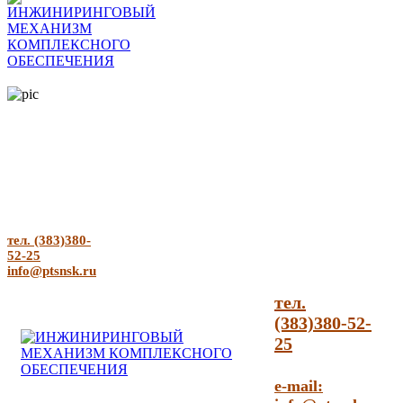
тел. (383)380-
52-25
info@ptsnsk.ru
тел.
(383)380-52-
25
e-mail: