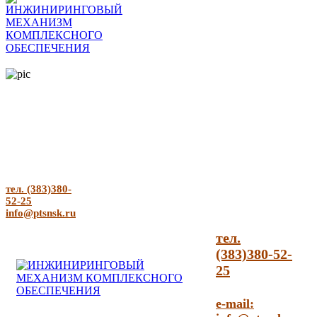
тел. (383)380-
52-25
info@ptsnsk.ru
тел.
(383)380-52-
25
e-mail: