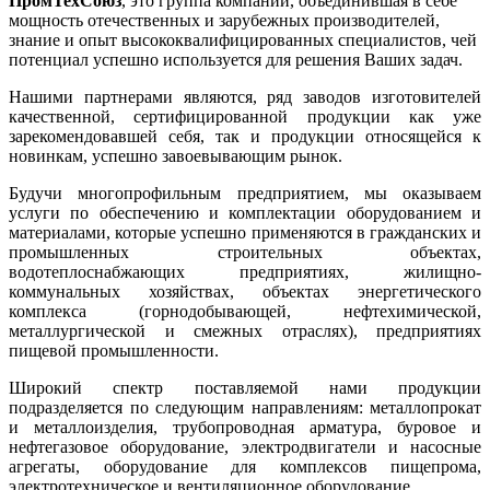
ПромТехСоюз
, это группа компаний, объединившая в себе
мощность отечественных и зарубежных производителей,
знание и опыт высококвалифицированных специалистов, чей
потенциал успешно используется для решения Ваших задач.
Нашими партнерами являются, ряд заводов изготовителей
качественной, сертифицированной продукции как уже
зарекомендовавшей себя, так и продукции относящейся к
новинкам, успешно завоевывающим рынок.
Будучи многопрофильным предприятием, мы оказываем
услуги по обеспечению и комплектации оборудованием и
материалами, которые успешно применяются в гражданских и
промышленных строительных объектах,
водотеплоснабжающих предприятиях, жилищно-
коммунальных хозяйствах, объектах энергетического
комплекса (горнодобывающей, нефтехимической,
металлургической и смежных отраслях), предприятиях
пищевой промышленности.
Широкий спектр поставляемой нами продукции
подразделяется по следующим направлениям: металлопрокат
и металлоизделия, трубопроводная арматура, буровое и
нефтегазовое оборудование, электродвигатели и насосные
агрегаты, оборудование для комплексов пищепрома,
электротехническое и вентиляционное оборудование.