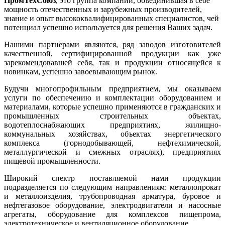
ПромТехСоюз
, это группа компаний, объединившая в себе
мощность отечественных и зарубежных производителей,
знание и опыт высококвалифицированных специалистов, чей
потенциал успешно используется для решения Ваших задач.
Нашими партнерами являются, ряд заводов изготовителей
качественной, сертифицированной продукции как уже
зарекомендовавшей себя, так и продукции относящейся к
новинкам, успешно завоевывающим рынок.
Будучи многопрофильным предприятием, мы оказываем
услуги по обеспечению и комплектации оборудованием и
материалами, которые успешно применяются в гражданских и
промышленных строительных объектах,
водотеплоснабжающих предприятиях, жилищно-
коммунальных хозяйствах, объектах энергетического
комплекса (горнодобывающей, нефтехимической,
металлургической и смежных отраслях), предприятиях
пищевой промышленности.
Широкий спектр поставляемой нами продукции
подразделяется по следующим направлениям: металлопрокат
и металлоизделия, трубопроводная арматура, буровое и
нефтегазовое оборудование, электродвигатели и насосные
агрегаты, оборудование для комплексов пищепрома,
электротехническое и вентиляционное оборудование.