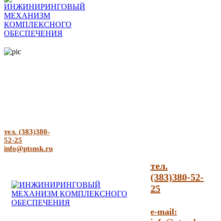
тел. (383)380-
52-25
info@ptsnsk.ru
тел.
(383)380-52-
25
e-mail: